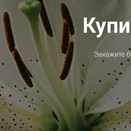
Купи
Закажите б