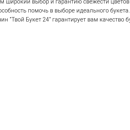
м широкий выбор и гарантию свежести цветов
собность помочь в выборе идеального букета
н "Твой Букет 24" гарантирует вам качество б
кетов благодаря их прекрасному виду и прод
 чистого белого до глубокого бордового, кажд
 белые лилии часто ассоциируются с чистотой
лий?
е на качество цветов. Лепестки должны быть ц
иста о времени, когда цветы были срезаны, и
ных элементов для уникализации букета и улу