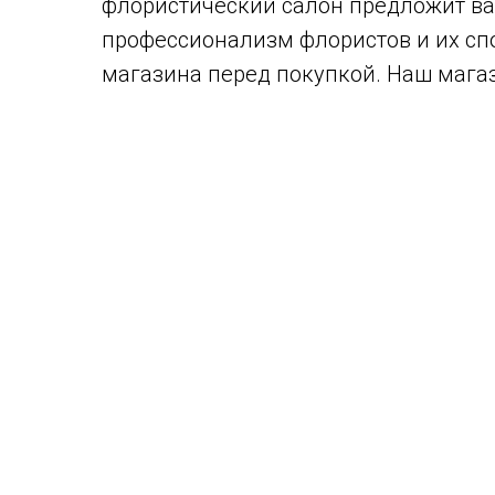
флористический салон предложит ва
профессионализм флористов и их спо
магазина перед покупкой. Наш магази
Преимущества лилий в букете
Лилии замечательно подходят для бу
представлены в различных цветах, от
символическое значение. Например,
Как выбрать идеальный букет из ли
При выборе букета обратите внимани
крепкими и зелёными. Спросите флор
о добавлении зелени или декоратив
Заключительные мысли