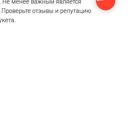
. Не менее важным является
. Проверьте отзывы и репутацию
укета.
олжительному периоду цветения. Они
ый из которых несёт своё
 и новыми начинаниями.
елыми и без пятен, а стебли
 как они были сохранены. Подумайте
чшения его внешнего вида.